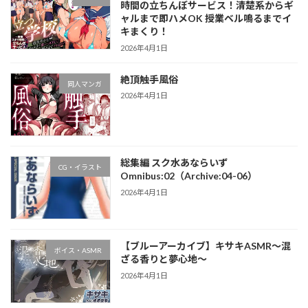
時間の立ちんぼサービス！清楚系からギ
ャルまで即ハメOK 授業ベル鳴るまでイ
キまくり！
2026年4月1日
絶頂触手風俗
同人マンガ
2026年4月1日
総集編 スク水あならいず
CG・イラスト
Omnibus:02（Archive:04-06）
2026年4月1日
【ブルーアーカイブ】キサキASMR～混
ボイス・ASMR
ざる香りと夢心地～
2026年4月1日