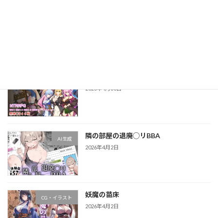
続きを読む
最近の投稿
淫催都市ヒュプノズム
ゲーム
2026年4月30日
隣の部屋の退廃◯リBBA
AI生成
2026年4月2日
妖魔の苗床
CG・イラスト
2026年4月2日