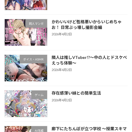
かわいいけど性格悪いからいじめちゃ
同人マンガ
お！ 日常ぶっ壊し撮影会編
2026年4月2日
隣人は推しVTuber!?～中の人とドスケベ
ボイス・ASMR
えっち体験～
2026年4月2日
存在感薄い妹との簡単生活
ゲーム
2026年4月2日
廊下にたちんぼが立つ学校 ～授業スキマ
AI生成