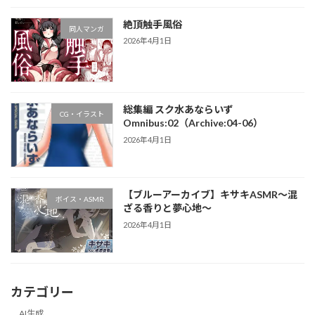
絶頂触手風俗
同人マンガ
2026年4月1日
総集編 スク水あならいず
CG・イラスト
Omnibus:02（Archive:04-06）
2026年4月1日
【ブルーアーカイブ】キサキASMR～混
ボイス・ASMR
ざる香りと夢心地～
2026年4月1日
カテゴリー
AI生成