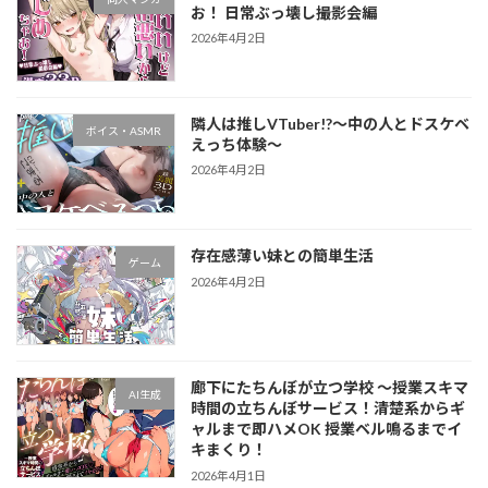
お！ 日常ぶっ壊し撮影会編
2026年4月2日
隣人は推しVTuber!?～中の人とドスケベ
ボイス・ASMR
えっち体験～
2026年4月2日
存在感薄い妹との簡単生活
ゲーム
2026年4月2日
廊下にたちんぼが立つ学校 ～授業スキマ
AI生成
時間の立ちんぼサービス！清楚系からギ
ャルまで即ハメOK 授業ベル鳴るまでイ
キまくり！
2026年4月1日