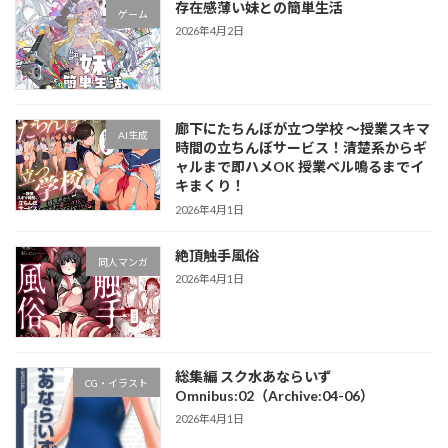
存在感薄い妹との簡単生活
ゲーム
2026年4月2日
廊下にたちんぼが立つ学校 ～授業スキマ
AI生成
時間の立ちんぼサービス！清楚系からギ
ャルまで即ハメOK 授業ベル鳴るまでイ
キまくり！
2026年4月1日
絶頂触手風俗
同人マンガ
2026年4月1日
総集編 スク水あならいず
CG・イラスト
Omnibus:02（Archive:04-06）
2026年4月1日