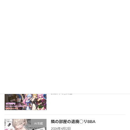
妖魔の苗床
CG・イラスト
2026年4月2日
ジャンル：CG・イラスト（R18）／ サークル：
アトリエさわ屋 妖魔の苗床 販売日：2026年03
月11日 ★★★★☆ 4.53 / 5（99件） 販売数：
1,613 DLsiteにて販売中 ▶ 作品ページで購入す
る ※ […]
続きを読む
最近の投稿
淫催都市ヒュプノズム
ゲーム
2026年4月30日
隣の部屋の退廃◯リBBA
AI生成
2026年4月2日