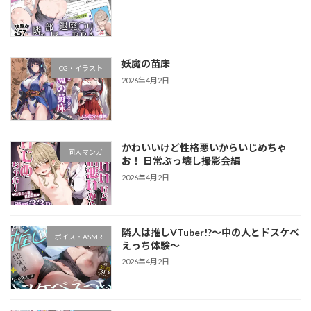
妖魔の苗床
CG・イラスト
2026年4月2日
かわいいけど性格悪いからいじめちゃ
同人マンガ
お！ 日常ぶっ壊し撮影会編
2026年4月2日
隣人は推しVTuber!?～中の人とドスケベ
ボイス・ASMR
えっち体験～
2026年4月2日